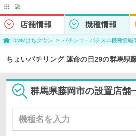
DMMぱちタウン
パチンコ・パチスロ機種情報
ちょいパチリング 運命の日29の群馬県
群馬県藤岡市の設置店舗