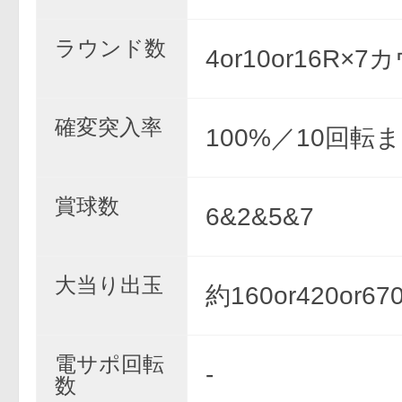
ラウンド数
4or10or16R×
確変突入率
100%／10回転
賞球数
6&2&5&7
大当り出玉
約160or420or67
電サポ回転
-
数