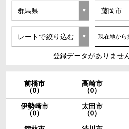
現在地から
登録データがありませ
前橋市
高崎市
（0）
（0）
伊勢崎市
太田市
（0）
（0）
館林市
渋川市