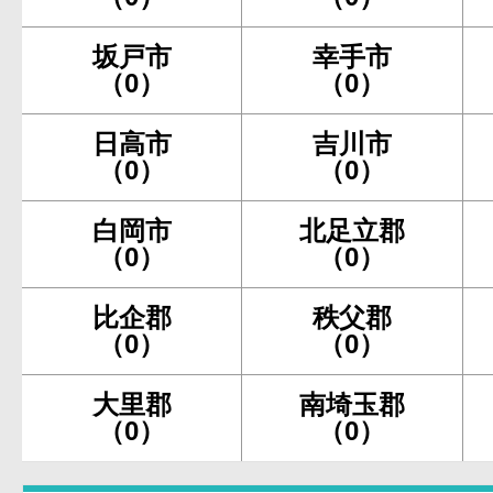
坂戸市
幸手市
（0）
（0）
日高市
吉川市
（0）
（0）
白岡市
北足立郡
（0）
（0）
比企郡
秩父郡
（0）
（0）
大里郡
南埼玉郡
（0）
（0）