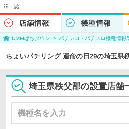
DMMぱちタウン
パチンコ・パチスロ機種情報
ちょいパチリング 運命の日29の埼玉県
埼玉県秩父郡の設置店舗