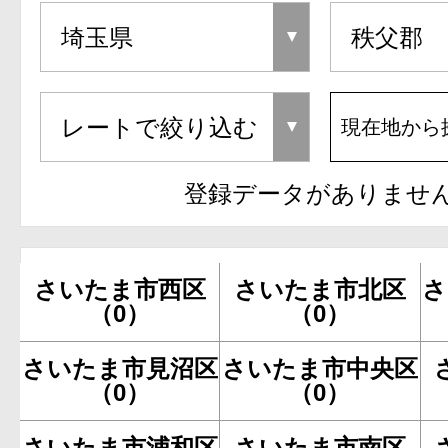
現在地から
登録データがありませ
さいたま市西区
さいたま市北区
さ
（0）
（0）
さいたま市見沼区
さいたま市中央区
（0）
（0）
さいたま市浦和区
さいたま市南区