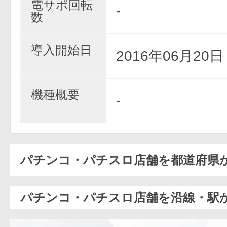
電サポ回転
-
数
導入開始日
2016年06月20
機種概要
-
パチンコ・パチスロ店舗を都道府県
パチンコ・パチスロ店舗を沿線・駅