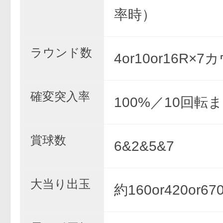
率時）
ラウンド数
4or10or16R×
確変突入率
100%／10回転
賞球数
6&2&5&7
大当り出玉
約160or420or67