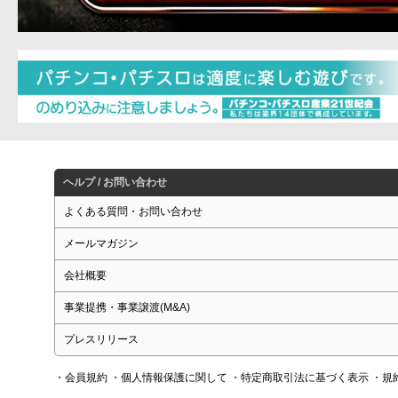
ヘルプ / お問い合わせ
よくある質問・お問い合わせ
メールマガジン
会社概要
事業提携・事業譲渡(M&A)
プレスリリース
・会員規約
・個人情報保護に関して
・特定商取引法に基づく表示
・規