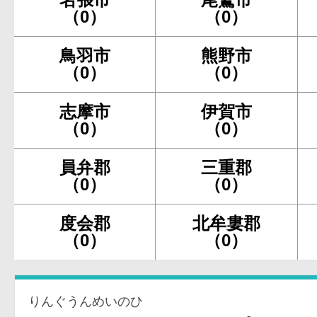
（0）
（0）
鳥羽市
熊野市
（0）
（0）
志摩市
伊賀市
（0）
（0）
員弁郡
三重郡
（0）
（0）
度会郡
北牟婁郡
（0）
（0）
りんぐうんめいのひ