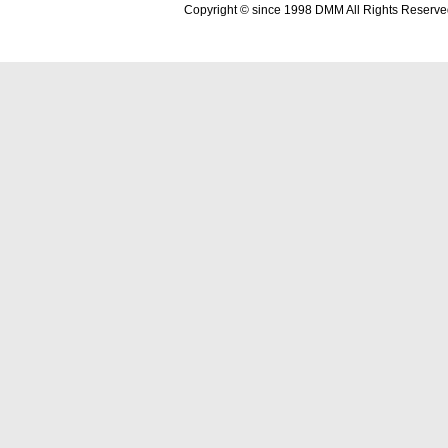
Copyright © since 1998 DMM All Rights Reserve