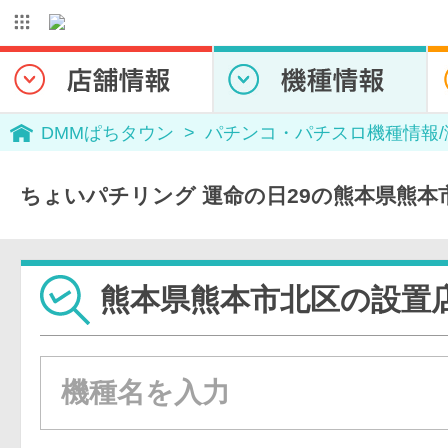
DMMぱちタウン
パチンコ・パチスロ機種情報
ちょいパチリング 運命の日29の熊本県熊本
熊本県熊本市北区の設置