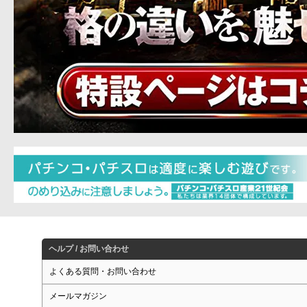
ヘルプ / お問い合わせ
よくある質問・お問い合わせ
メールマガジン