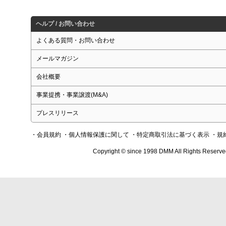
ヘルプ / お問い合わせ
よくある質問・お問い合わせ
メールマガジン
会社概要
事業提携・事業譲渡(M&A)
プレスリリース
・会員規約
・個人情報保護に関して
・特定商取引法に基づく表示
・規
Copyright © since 1998 DMM All Rights Reserve