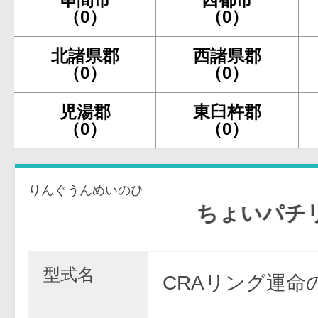
（0）
（0）
北諸県郡
西諸県郡
（0）
（0）
児湯郡
東臼杵郡
（0）
（0）
りんぐうんめいのひ
ちょいパチリング
型式名
CRAリング運命の