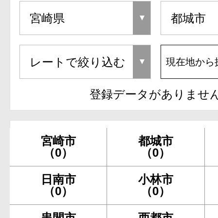
現在地から
登録データがありませ
宮崎市
都城市
（0）
（0）
日南市
小林市
（0）
（0）
串間市
西都市