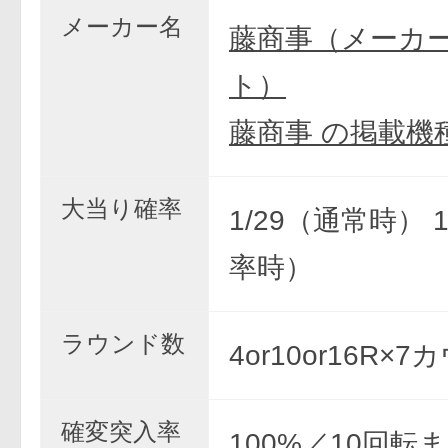
メーカー名
藤商事（メーカ
ト）
藤商事 の掲載機
大当り確率
1/29（通常時） 
率時）
ラウンド数
4or10or16R×
確変突入率
100%／10回転