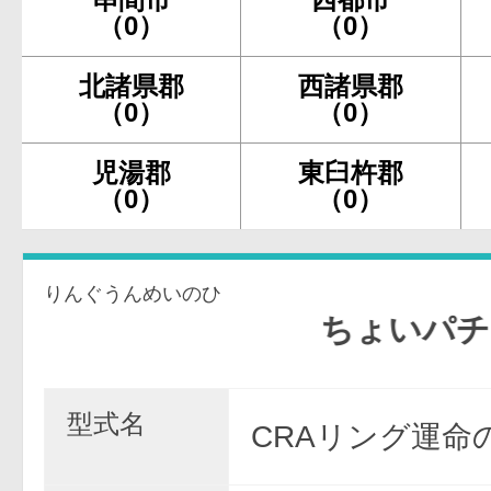
（0）
（0）
北諸県郡
西諸県郡
（0）
（0）
児湯郡
東臼杵郡
（0）
（0）
りんぐうんめいのひ
ちょいパチリング
型式名
CRAリング運命の