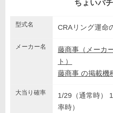
ちょいパチリング
型式名
CRAリング運命の
メーカー名
藤商事（メーカ
ト）
藤商事 の掲載機
大当り確率
1/29（通常時） 
率時）