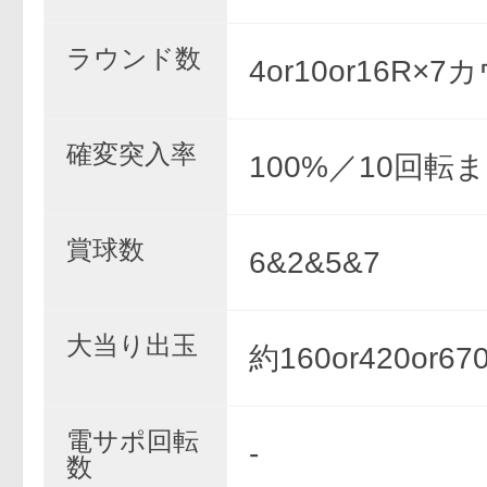
ラウンド数
4or10or16R×
確変突入率
100%／10回転
賞球数
6&2&5&7
大当り出玉
約160or420or67
電サポ回転
-
数