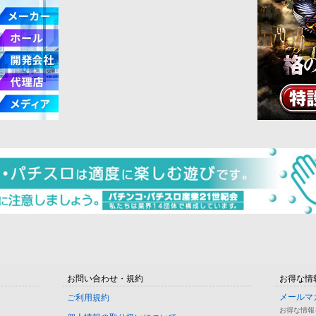
お問い合わせ・規約
お得な情
メールマ
ご利用規約
お得な情報