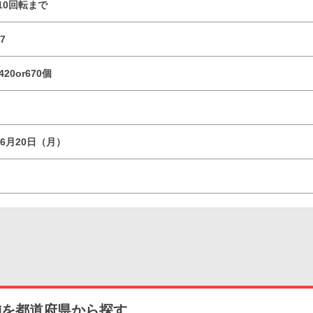
／10回転まで
7
420or670個
06月20日（月）
舗を都道府県から探す