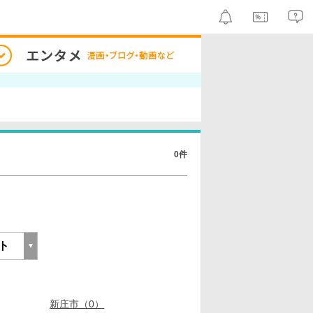
0件
新庄市（0）