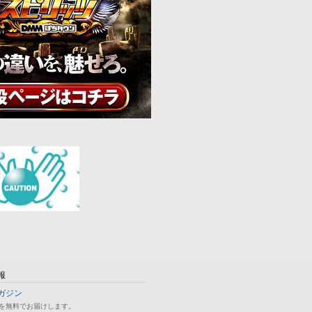
報
ガジン
を無料でお届けします。