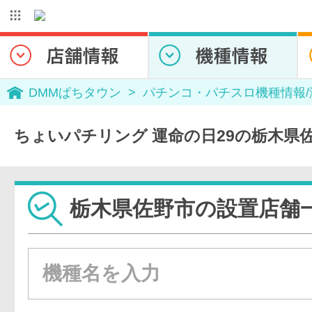
DMMぱちタウン
パチンコ・パチスロ機種情報
ちょいパチリング 運命の日29の栃木県
栃木県佐野市の設置店舗