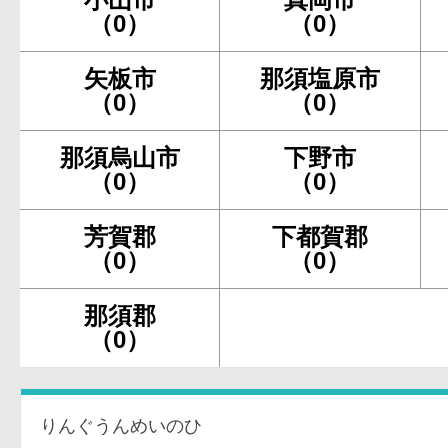
（0）
（0）
矢板市
那須塩原市
（0）
（0）
那須烏山市
下野市
（0）
（0）
芳賀郡
下都賀郡
（0）
（0）
那須郡
（0）
りんぐうんめいのひ