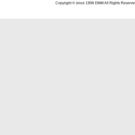
Copyright © since 1998 DMM All Rights Reserve