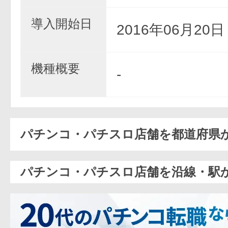
導入開始日
2016年06月20
機種概要
-
パチンコ・パチスロ店舗を都道府県
パチンコ・パチスロ店舗を沿線・駅