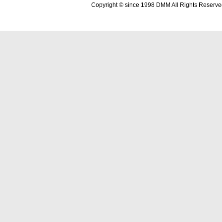
Copyright © since 1998 DMM All Rights Reserve