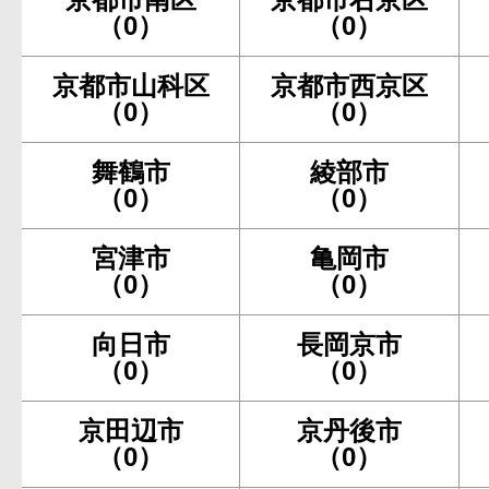
（0）
（0）
京都市山科区
京都市西京区
（0）
（0）
舞鶴市
綾部市
（0）
（0）
宮津市
亀岡市
（0）
（0）
向日市
長岡京市
（0）
（0）
京田辺市
京丹後市
（0）
（0）