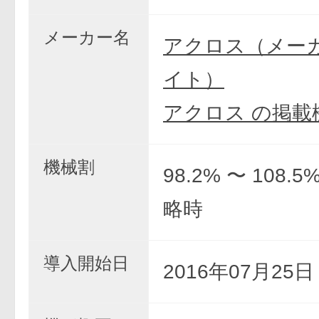
メーカー名
アクロス（メー
イト）
アクロス の掲載
機械割
98.2% 〜 108.
略時
導入開始日
2016年07月25