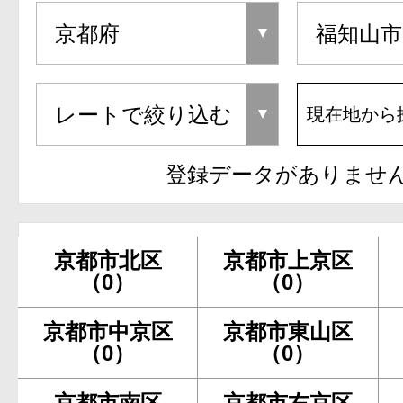
現在地から
登録データがありませ
京都市北区
京都市上京区
（0）
（0）
京都市中京区
京都市東山区
（0）
（0）
京都市南区
京都市右京区