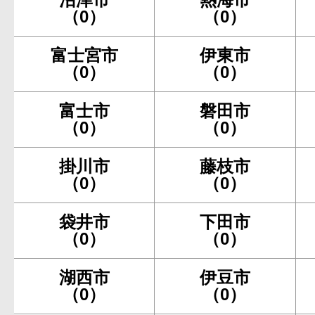
（0）
（0）
富士宮市
伊東市
（0）
（0）
富士市
磐田市
（0）
（0）
掛川市
藤枝市
（0）
（0）
袋井市
下田市
（0）
（0）
湖西市
伊豆市
（0）
（0）