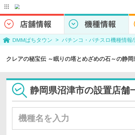
DMMぱちタウン
パチンコ・パチスロ機種情報
クレアの秘宝伝 ～眠りの塔とめざめの石～の静岡
静岡県沼津市の設置店舗