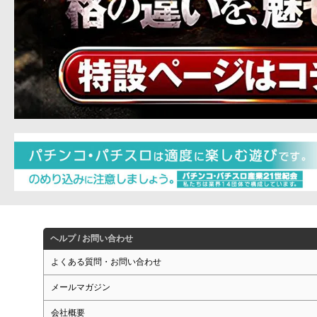
ヘルプ / お問い合わせ
よくある質問・お問い合わせ
メールマガジン
会社概要