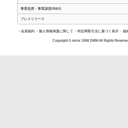
事業提携・事業譲渡(M&A)
プレスリリース
・会員規約
・個人情報保護に関して
・特定商取引法に基づく表示
・規
Copyright © since 1998 DMM All Rights Reserve