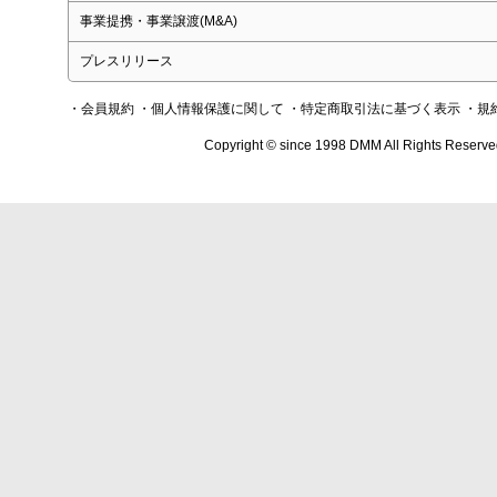
事業提携・事業譲渡(M&A)
プレスリリース
・会員規約
・個人情報保護に関して
・特定商取引法に基づく表示
・規
Copyright © since 1998 DMM All Rights Reserve