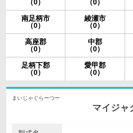
（0）
（0）
南足柄市
綾瀬市
（0）
（0）
高座郡
中郡
（0）
（0）
足柄下郡
愛甲郡
（0）
（0）
まいじゃぐらーつー
マイジャグラ