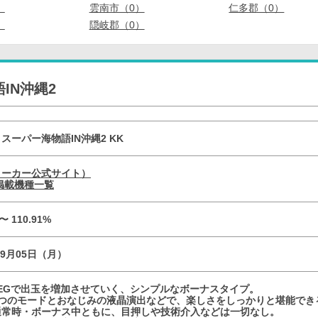
）
雲南市（0）
仁多郡（0）
）
隠岐郡（0）
IN沖縄2
スーパー海物語IN沖縄2 KK
メーカー公式サイト）
掲載機種一覧
 〜 110.91%
09月05日（月）
REGで出玉を増加させていく、シンプルなボーナスタイプ。
4つのモードとおなじみの液晶演出などで、楽しさをしっかりと堪能でき
通常時・ボーナス中ともに、目押しや技術介入などは一切なし。