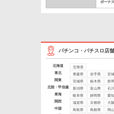
ボーナス
パチンコ・パチスロ店
北海道
北海道
東北
青森県
岩手県
宮
関東
茨城県
栃木県
群
北陸・甲信越
新潟県
富山県
石
東海
岐阜県
静岡県
愛
関西
滋賀県
京都府
大
中国
鳥取県
島根県
岡