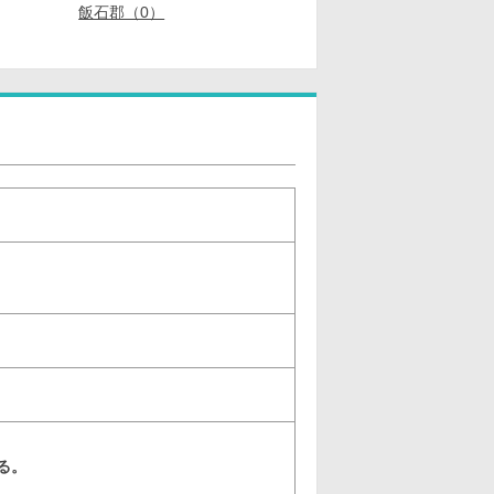
飯石郡（0）
る。