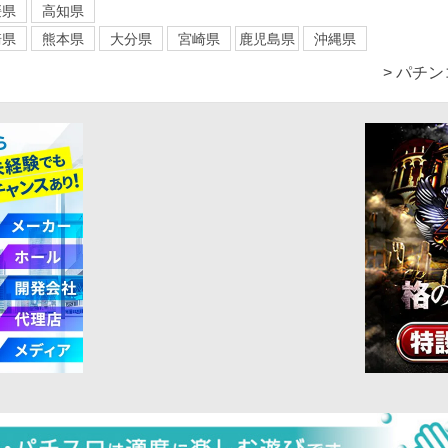
媛県
高知県
崎県
熊本県
大分県
宮崎県
鹿児島県
沖縄県
> パチ