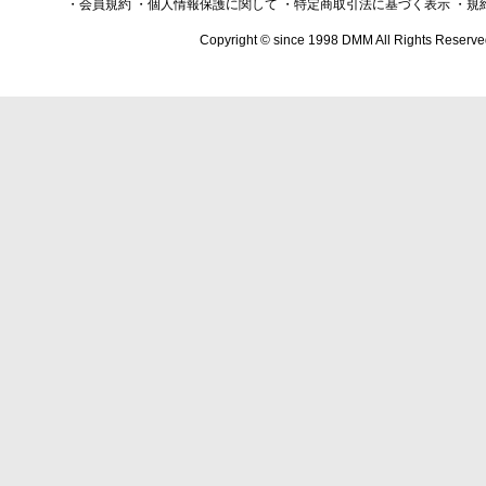
・会員規約
・個人情報保護に関して
・特定商取引法に基づく表示
・規
Copyright © since 1998 DMM All Rights Reserve