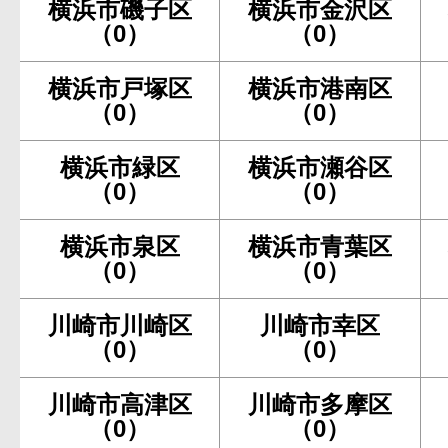
横浜市磯子区
横浜市金沢区
（0）
（0）
横浜市戸塚区
横浜市港南区
（0）
（0）
横浜市緑区
横浜市瀬谷区
（0）
（0）
横浜市泉区
横浜市青葉区
（0）
（0）
川崎市川崎区
川崎市幸区
（0）
（0）
川崎市高津区
川崎市多摩区
（0）
（0）