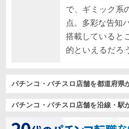
で、ギミック系
点。多彩な告知
搭載していると
的といえるだろ
パチンコ・パチスロ店舗を都道府県
パチンコ・パチスロ店舗を沿線・駅