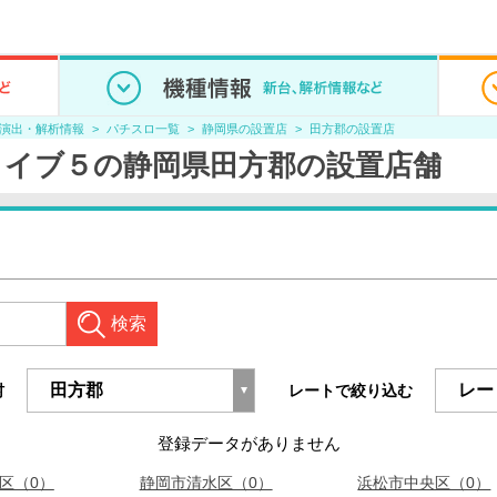
/演出・解析情報
パチスロ一覧
静岡県の設置店
田方郡の設置店
アライブ５の静岡県田方郡の設置店舗
検索
村
レートで絞り込む
登録データがありません
区（0）
静岡市清水区（0）
浜松市中央区（0）