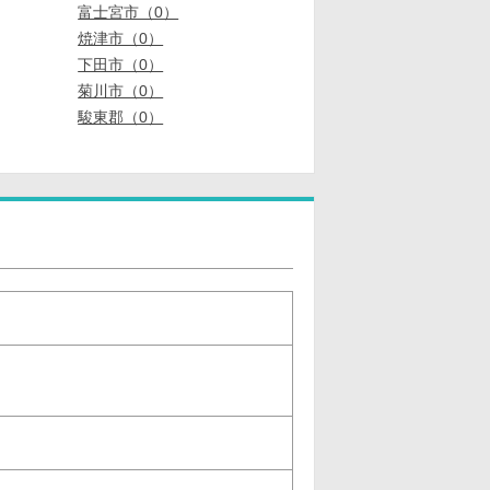
富士宮市（0）
焼津市（0）
下田市（0）
菊川市（0）
駿東郡（0）