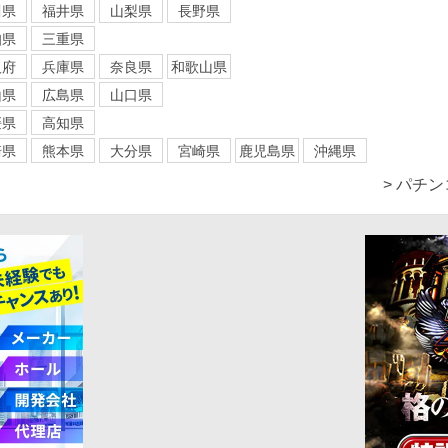
川県
福井県
山梨県
長野県
知県
三重県
阪府
兵庫県
奈良県
和歌山県
山県
広島県
山口県
媛県
高知県
崎県
熊本県
大分県
宮崎県
鹿児島県
沖縄県
> パチ