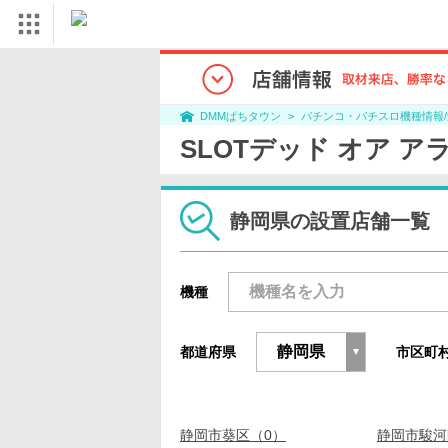
パチンコ・パチスロ機種情報
DMMぱちタウン
SLOTデッド オア 
静岡県の設置店舗一覧
機種
都道府県
市区町
静岡市葵区（0）
静岡市駿河