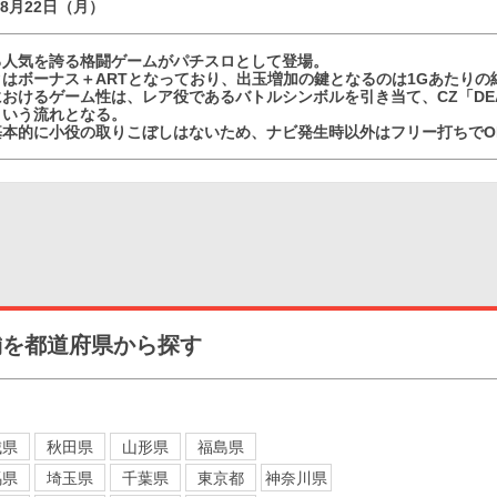
08月22日（月）
る人気を誇る格闘ゲームがパチスロとして登場。
はボーナス＋ARTとなっており、出玉増加の鍵となるのは1Gあたりの純増
おけるゲーム性は、レア役であるバトルシンボルを引き当て、CZ「DEAD 
という流れとなる。
基本的に小役の取りこぼしはないため、ナビ発生時以外はフリー打ちでO
舗を都道府県から探す
城県
秋田県
山形県
福島県
馬県
埼玉県
千葉県
東京都
神奈川県