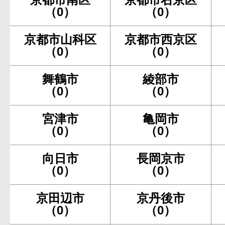
（0）
（0）
京都市山科区
京都市西京区
（0）
（0）
舞鶴市
綾部市
（0）
（0）
宮津市
亀岡市
（0）
（0）
向日市
長岡京市
（0）
（0）
京田辺市
京丹後市
（0）
（0）