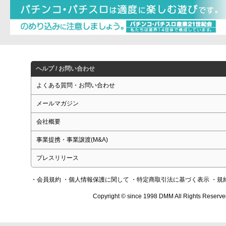
ヘルプ / お問い合わせ
よくある質問・お問い合わせ
メールマガジン
会社概要
事業提携・事業譲渡(M&A)
プレスリリース
・会員規約
・個人情報保護に関して
・特定商取引法に基づく表示
・規
Copyright © since 1998 DMM All Rights Reserve