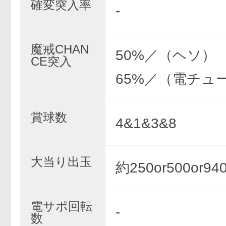
確変突入率
-
魔戒CHAN
50%／（ヘソ）
CE突入
65%／（電チュ
賞球数
4&1&3&8
大当り出玉
約250or500or94
電サポ回転
-
数