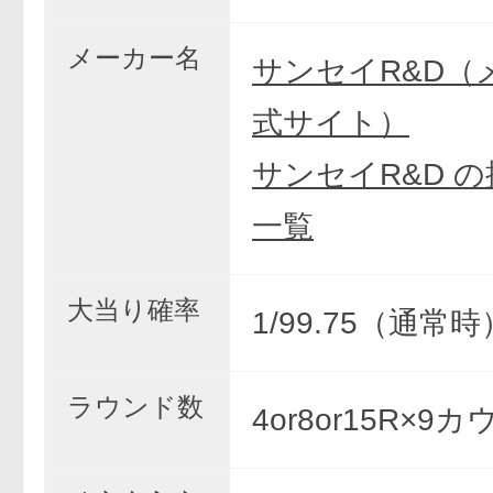
メーカー名
サンセイR&D（
式サイト）
サンセイR&D 
一覧
大当り確率
1/99.75（通常時
ラウンド数
4or8or15R×9