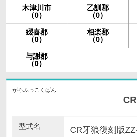
木津川市
乙訓郡
（0）
（0）
綴喜郡
相楽郡
（0）
（0）
与謝郡
（0）
がろふっこくばん
CR牙狼
型式名
CR牙狼復刻版ZZ