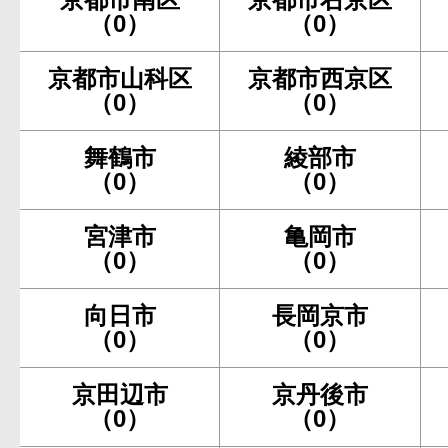
（0）
（0）
京都市山科区
京都市西京区
（0）
（0）
舞鶴市
綾部市
（0）
（0）
宮津市
亀岡市
（0）
（0）
向日市
長岡京市
（0）
（0）
京田辺市
京丹後市
（0）
（0）