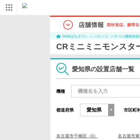
パチンコ・パチスロ機種情報
DMMぱちタウン
CRミニミニモンスター3
愛知県の設置店舗一覧
機種
都道府県
市区町
名古屋市千種区（0）
名古屋市東