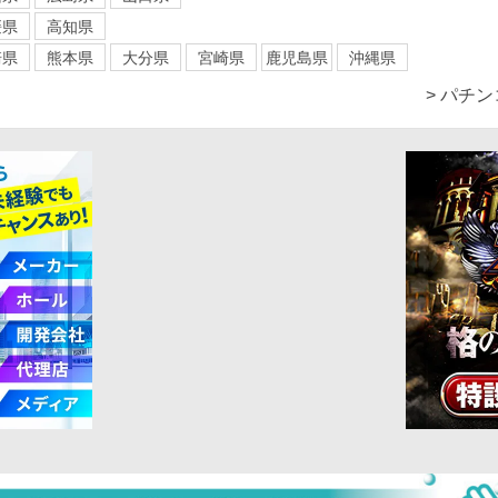
媛県
高知県
崎県
熊本県
大分県
宮崎県
鹿児島県
沖縄県
> パチ