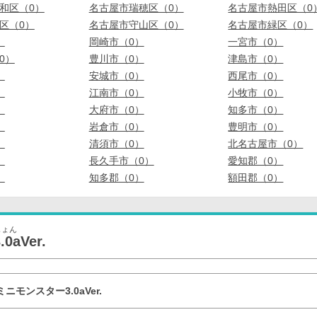
和区（0）
名古屋市瑞穂区（0）
名古屋市熱田区（0
区（0）
名古屋市守山区（0）
名古屋市緑区（0）
）
岡崎市（0）
一宮市（0）
0）
豊川市（0）
津島市（0）
）
安城市（0）
西尾市（0）
）
江南市（0）
小牧市（0）
）
大府市（0）
知多市（0）
）
岩倉市（0）
豊明市（0）
）
清須市（0）
北名古屋市（0）
）
長久手市（0）
愛知郡（0）
）
知多郡（0）
額田郡（0）
じょん
aVer.
ニモンスター3.0aVer.