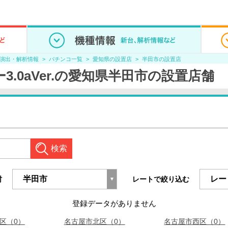
/演出・解析情報
パチンコ一覧
愛知県の設置店
半田市の設置店
.0aVer.の愛知県半田市の設置店舗
検索
村
レートで絞り込む
登録データがありません
区（0）
名古屋市北区（0）
名古屋市西区（0）