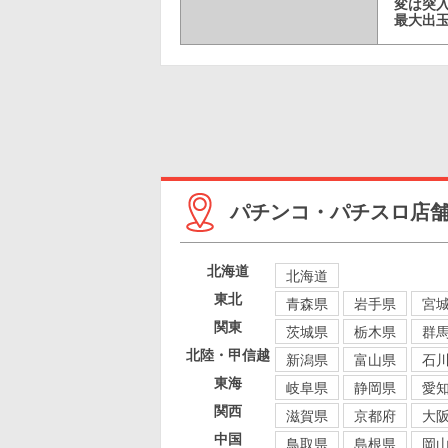
変は突
最大出玉
パチンコ・パチスロ店
北海道
北海道
東北
青森県
岩手県
宮
関東
茨城県
栃木県
群
北陸・甲信越
新潟県
富山県
石
東海
岐阜県
静岡県
愛
関西
滋賀県
京都府
大
中国
鳥取県
島根県
岡