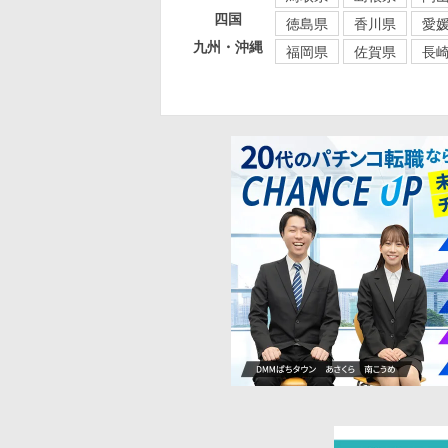
四国
徳島県
香川県
愛
九州・沖縄
福岡県
佐賀県
長