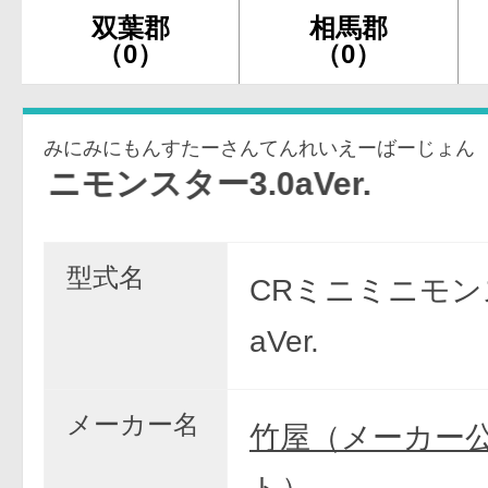
双葉郡
相馬郡
（0）
（0）
みにみにもんすたーさんてんれいえーばーじょん
ンスター3.0aVer.
型式名
CRミニミニモンス
aVer.
メーカー名
竹屋（メーカー