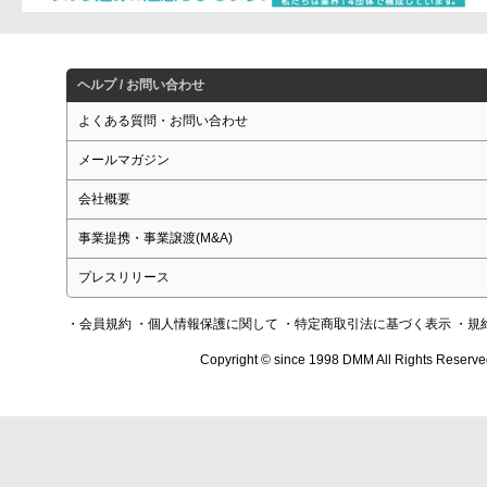
ヘルプ / お問い合わせ
よくある質問・お問い合わせ
メールマガジン
会社概要
事業提携・事業譲渡(M&A)
プレスリリース
・会員規約
・個人情報保護に関して
・特定商取引法に基づく表示
・規
Copyright © since 1998 DMM All Rights Reserve