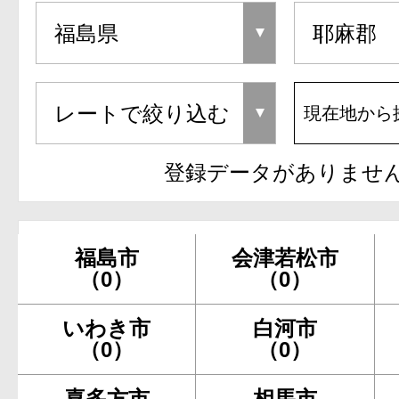
現在地から
登録データがありませ
福島市
会津若松市
（0）
（0）
いわき市
白河市
（0）
（0）
喜多方市
相馬市