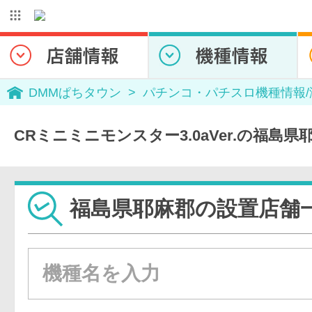
DMMぱちタウン
パチンコ・パチスロ機種情報
CRミニミニモンスター3.0aVer.の福島
福島県耶麻郡の設置店舗