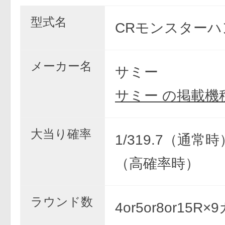
型式名
CRモンスターハ
メーカー名
サミー
サミー の掲載機
大当り確率
1/319.7（通常時）
（高確率時）
ラウンド数
4or5or8or15R