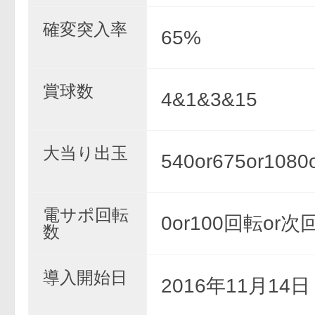
確変突入率
65%
賞球数
4&1&3&15
大当り出玉
540or675or1080
電サポ回転
0or100回転or
数
導入開始日
2016年11月14