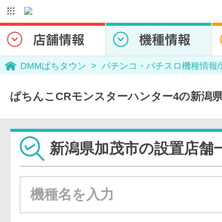
DMMぱちタウン
パチンコ・パチスロ機種情報
ぱちんこCRモンスターハンター4の新潟
新潟県加茂市の設置店舗