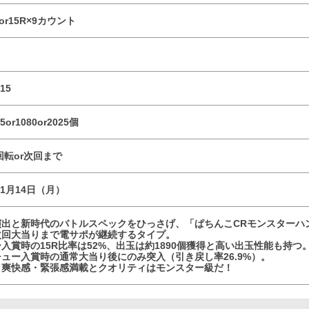
r8or15R×9カウント
15
75or1080or2025個
0回転or次回まで
11月14日（月）
演出と新時代のバトルスペックをひっさげ、「ぱちんこCRモンスターハ
次回大当りまで電サポが継続するタイプ。
入賞時の15R比率は52%、出玉は約1890個獲得と高い出玉性能も持つ
ュー入賞時の通常大当り後にのみ突入（引き戻し率26.9%）。
・爽快感・緊張感満載とクオリティはモンスター級だ！