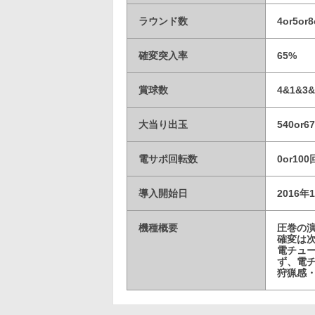
ラウンド数
4or5o
確変突入率
65%
賞球数
4&1&3&
大当り出玉
540or6
電サポ回転数
0or10
導入開始日
2016年
機種概要
圧巻の
確変は
電チュー
ず、電チ
狩猟感