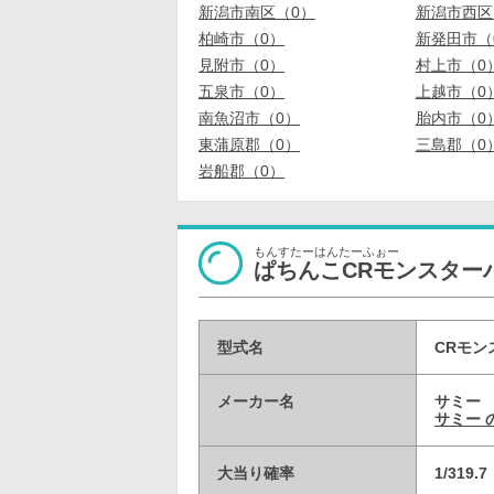
新潟市南区（0）
新潟市西区
柏崎市（0）
新発田市（
見附市（0）
村上市（0
五泉市（0）
上越市（0
南魚沼市（0）
胎内市（0
東蒲原郡（0）
三島郡（0
岩船郡（0）
もんすたーはんたーふぉー
ぱちんこCRモンスター
型式名
CRモン
メーカー名
サミー
サミー 
大当り確率
1/319