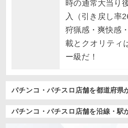
時の通常大当り
入（引き戻し率26
狩猟感・爽快感
載とクオリティ
ー級だ！
パチンコ・パチスロ店舗を都道府県
パチンコ・パチスロ店舗を沿線・駅