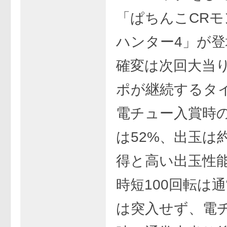
「ぱちんこCRモ
ハンター4」が登
確変は次回大当
ポが継続するタ
電チュー入賞時の
は52%、出玉は約
得と高い出玉性
時短100回転は
は突入せず、電