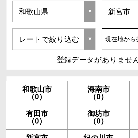
現在地から
登録データがありませ
和歌山市
海南市
（0）
（0）
有田市
御坊市
（0）
（0）
新宮市
紀の川市