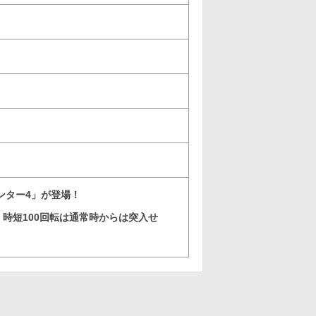
ンター4」が登場！
。時短100回転は通常時からは突入せ