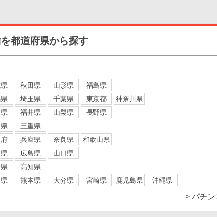
舗を都道府県から探す
城県
秋田県
山形県
福島県
馬県
埼玉県
千葉県
東京都
神奈川県
川県
福井県
山梨県
長野県
知県
三重県
阪府
兵庫県
奈良県
和歌山県
山県
広島県
山口県
媛県
高知県
崎県
熊本県
大分県
宮崎県
鹿児島県
沖縄県
> パチ