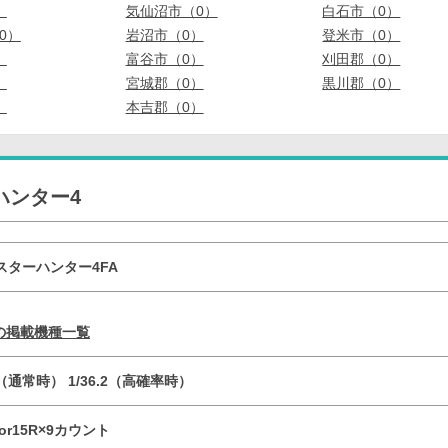
）
気仙沼市（0）
白石市（0）
0）
岩沼市（0）
登米市（0）
）
富谷市（0）
刈田郡（0）
）
宮城郡（0）
黒川郡（0）
）
本吉郡（0）
ハンター4
スターハンター4FA
の掲載機種一覧
.7（通常時） 1/36.2（高確率時）
r8or15R×9カウント