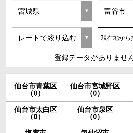
現在地から
登録データがありませ
仙台市青葉区
仙台市宮城野区
（0）
（0）
仙台市太白区
仙台市泉区
（0）
（0）
塩竃市
気仙沼市