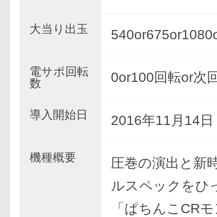
大当り出玉
540or675or1080
電サポ回転
0or100回転or
数
導入開始日
2016年11月14
機種概要
圧巻の演出と新
ルスペックをひ
「ぱちんこCRモ