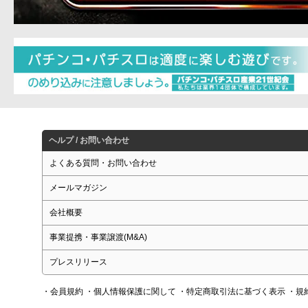
ヘルプ / お問い合わせ
よくある質問・お問い合わせ
メールマガジン
会社概要
事業提携・事業譲渡(M&A)
プレスリリース
・会員規約
・個人情報保護に関して
・特定商取引法に基づく表示
・規