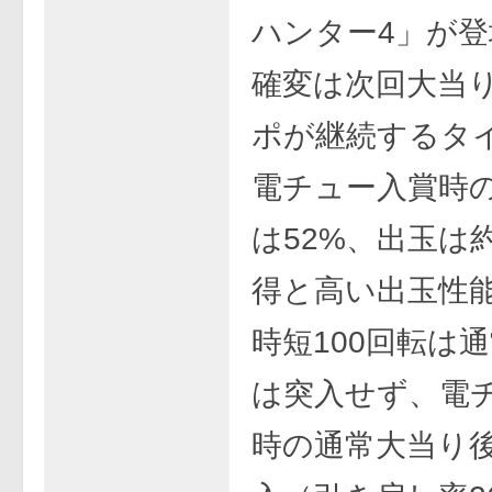
ハンター4」が登
確変は次回大当
ポが継続するタ
電チュー入賞時の
は52%、出玉は約
得と高い出玉性
時短100回転は
は突入せず、電
時の通常大当り