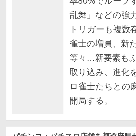
率80%でループ
乱舞」などの強
トリガーも複数
雀士の増員、新
等々…新要素も
取り込み、進化
ロ雀士たちとの
開局する。