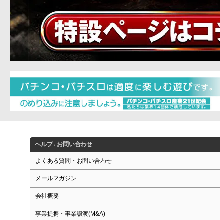
ヘルプ / お問い合わせ
よくある質問・お問い合わせ
メールマガジン
会社概要
事業提携・事業譲渡(M&A)