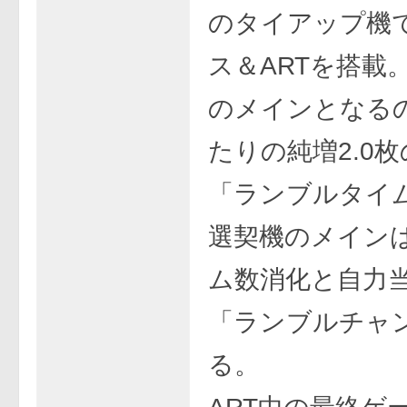
のタイアップ機
ス＆ARTを搭載
のメインとなるの
たりの純増2.0枚
「ランブルタイ
選契機のメイン
ム数消化と自力
「ランブルチャ
る。