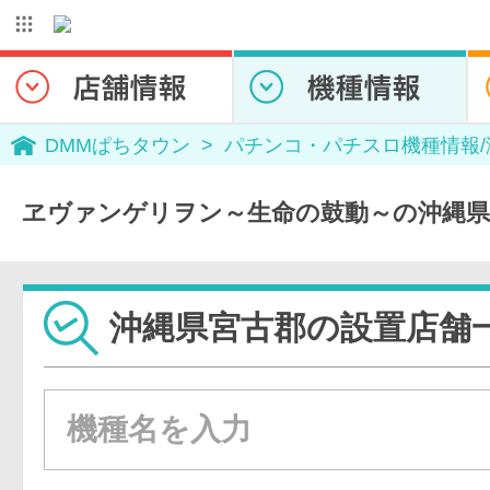
DMMぱちタウン
パチンコ・パチスロ機種情報
ヱヴァンゲリヲン～生命の鼓動～の沖縄県
沖縄県宮古郡の設置店舗