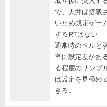
成立後に突入す
で、天井は搭載
いため規定ゲー
するRTはない。
通常時のベルと
率に設定差があ
る程度のサンプ
ば設定を見極め
きる。