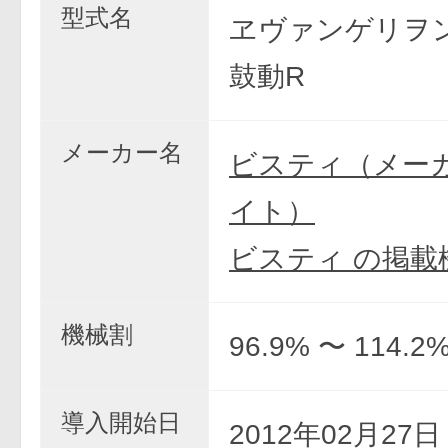
型式名
ヱヴァンゲリヲ
鼓動R
メーカー名
ビスティ（メー
イト）
ビスティ の掲載
機械割
96.9% 〜 114.2
導入開始日
2012年02月27