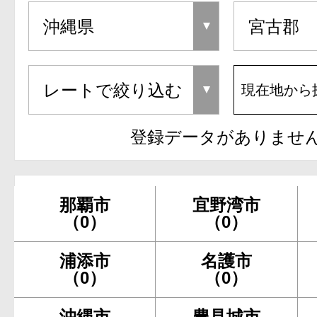
現在地から
登録データがありませ
那覇市
宜野湾市
（0）
（0）
浦添市
名護市
（0）
（0）
沖縄市
豊見城市