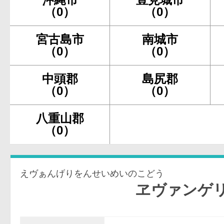
（0）
（0）
宮古島市
南城市
（0）
（0）
中頭郡
島尻郡
（0）
（0）
八重山郡
（0）
えヴぁんげりをんせいめいのこどう
ヱヴァンゲリヲ