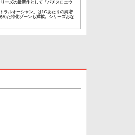
シリーズの最新作として「パチスロエウ
ストラルオーシャン」は1Gあたりの純増
を秘めた特化ゾーンも満載。シリーズおな