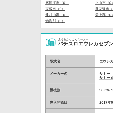
寒河江市（0）
上山市（0
東根市（0）
尾花沢市（
北村山郡（0）
最上郡（0
飽海郡（0）
えうれかせぶんえーおー
パチスロエウレカセブン
型式名
エウレカ
メーカー名
サミー
サミー 
機械割
98.5% 
導入開始日
2017年