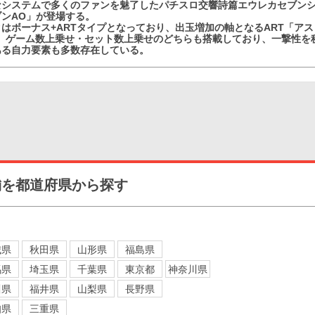
なシステムで多くのファンを魅了したパチスロ交響詩篇エウレカセブン
ンAO」が登場する。
はボーナス+ARTタイプとなっており、出玉増加の軸となるART「ア
4枚。ゲーム数上乗せ・セット数上乗せのどちらも搭載しており、一撃性
ある自力要素も多数存在している。
舗を都道府県から探す
城県
秋田県
山形県
福島県
馬県
埼玉県
千葉県
東京都
神奈川県
川県
福井県
山梨県
長野県
知県
三重県