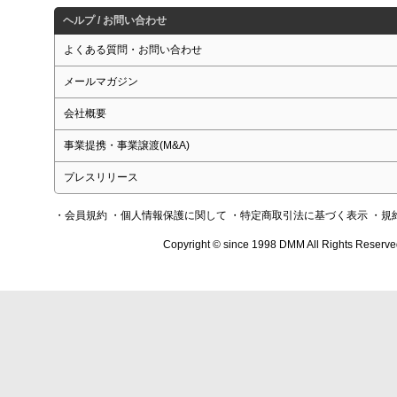
ヘルプ / お問い合わせ
よくある質問・お問い合わせ
メールマガジン
会社概要
事業提携・事業譲渡(M&A)
プレスリリース
・会員規約
・個人情報保護に関して
・特定商取引法に基づく表示
・規
Copyright © since 1998 DMM All Rights Reserve