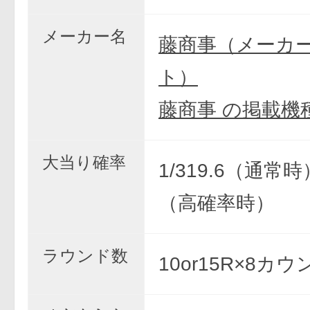
メーカー名
藤商事（メーカ
ト）
藤商事 の掲載機
大当り確率
1/319.6（通常時）
（高確率時）
ラウンド数
10or15R×8カウ