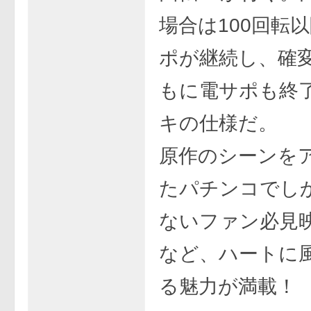
場合は100回転
ポが継続し、確
もに電サポも終
キの仕様だ。
原作のシーンを
たパチンコでし
ないファン必見
など、ハートに
る魅力が満載！