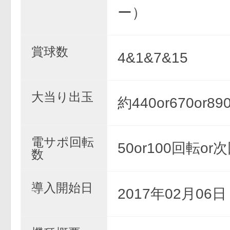
ー）
賞球数
4&1&7&15
大当り出玉
約440or670or89
電サポ回転
50or100回転o
数
導入開始日
2017年02月06