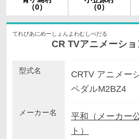
（0）
（0）
てれびあにめーしょんよわむしぺだる
CR TVアニメーション 弱虫ペダル
型式名
CRTV アニメ
ペダルM2BZ4
メーカー名
平和（メーカー
ト）