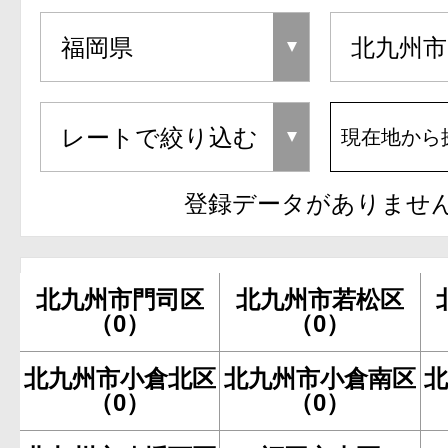
現在地から
登録データがありませ
北九州市門司区
北九州市若松区
（0）
（0）
北九州市小倉北区
北九州市小倉南区
（0）
（0）