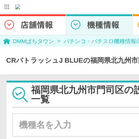
DMMぱちタウン
パチンコ・パチスロ機種情報
CRパトラッシュJ BLUEの福岡県北九州
福岡県北九州市門司区の
一覧