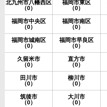
北九州市八幡西区
福岡市東区
（0）
（0）
福岡市中央区
福岡市南区
（0）
（0）
福岡市城南区
福岡市早良区
（0）
（0）
久留米市
直方市
（0）
（0）
田川市
柳川市
（0）
（0）
筑後市
大川市
（0）
（0）