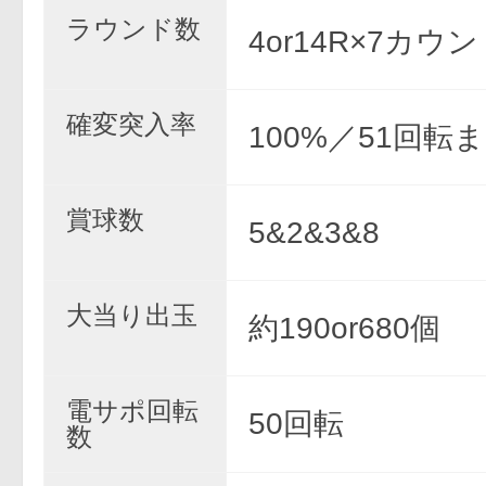
ラウンド数
4or14R×7カウ
確変突入率
100%／51回転
賞球数
5&2&3&8
大当り出玉
約190or680個
電サポ回転
50回転
数