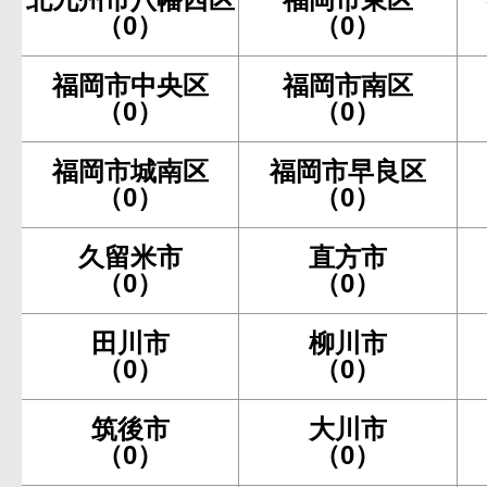
（0）
（0）
福岡市中央区
福岡市南区
（0）
（0）
福岡市城南区
福岡市早良区
（0）
（0）
久留米市
直方市
（0）
（0）
田川市
柳川市
（0）
（0）
筑後市
大川市
（0）
（0）