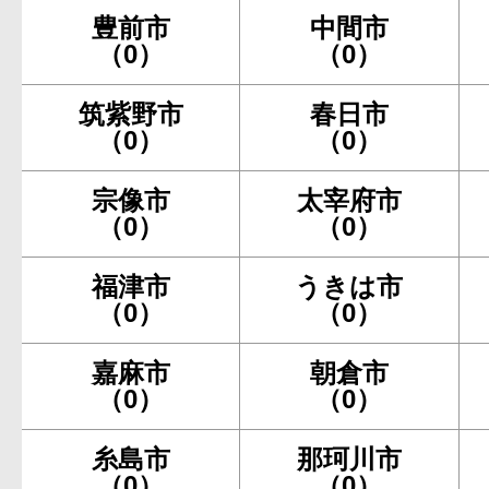
豊前市
中間市
（0）
（0）
筑紫野市
春日市
（0）
（0）
宗像市
太宰府市
（0）
（0）
福津市
うきは市
（0）
（0）
嘉麻市
朝倉市
（0）
（0）
糸島市
那珂川市
（0）
（0）