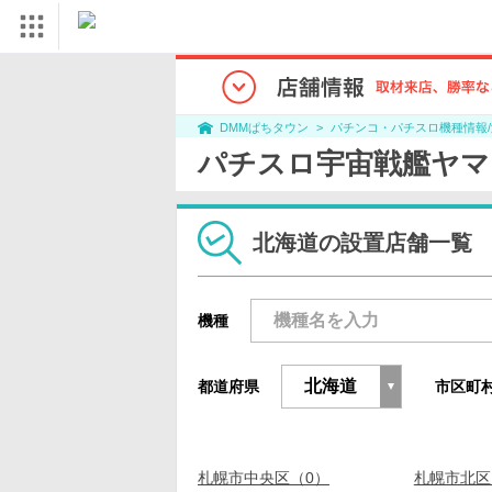
パチンコ・パチスロ機種情報
DMMぱちタウン
パチスロ宇宙戦艦ヤマ
北海道の設置店舗一覧
機種
都道府県
市区町
札幌市中央区（0）
札幌市北区