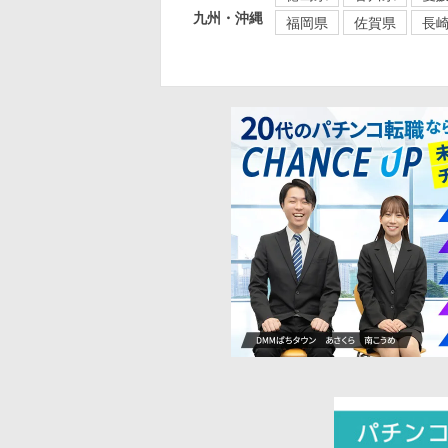
九州・沖縄
福岡県
佐賀県
長