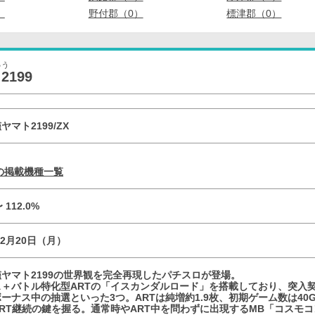
）
野付郡（0）
標津郡（0）
ゅう
199
ヤマト2199/ZX
の掲載機種一覧
〜 112.0%
02月20日（月）
ヤマト2199の世界観を完全再現したパチスロが登場。
ス＋バトル特化型ARTの「イスカンダルロード」を搭載しており、突入
ーナス中の抽選といった3つ。ARTは純増約1.9枚、初期ゲーム数は4
RT継続の鍵を握る。通常時やART中を問わずに出現するMB「コスモコ