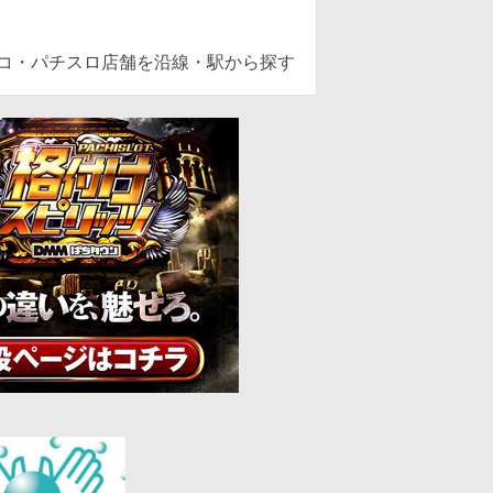
ンコ・パチスロ店舗を沿線・駅から探す