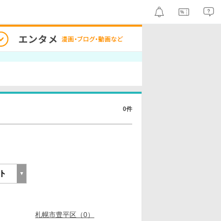
0件
札幌市豊平区（0）