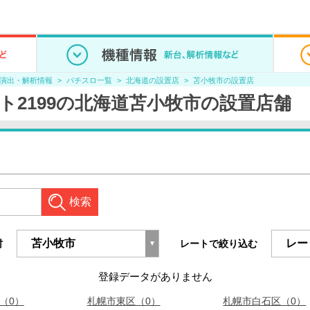
/演出・解析情報
パチスロ一覧
北海道の設置店
苫小牧市の設置店
ト2199の北海道苫小牧市の設置店舗
検索
村
レートで絞り込む
登録データがありません
（0）
札幌市東区（0）
札幌市白石区（0）