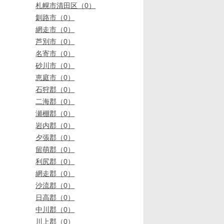
札幌市清田区（0）
釧路市（0）
網走市（0）
芦別市（0）
名寄市（0）
砂川市（0）
恵庭市（0）
石狩郡（0）
二海郡（0）
瀬棚郡（0）
岩内郡（0）
夕張郡（0）
留萌郡（0）
利尻郡（0）
網走郡（0）
沙流郡（0）
日高郡（0）
中川郡（0）
川上郡（0）