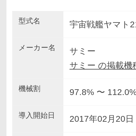
型式名
宇宙戦艦ヤマト21
メーカー名
サミー
サミー の掲載機
機械割
97.8% 〜 112.0
導入開始日
2017年02月20