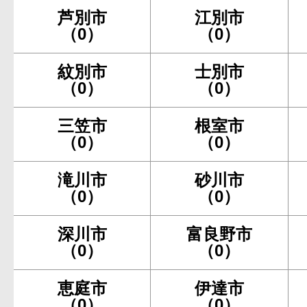
芦別市
江別市
（0）
（0）
紋別市
士別市
（0）
（0）
三笠市
根室市
（0）
（0）
滝川市
砂川市
（0）
（0）
深川市
富良野市
（0）
（0）
恵庭市
伊達市
（0）
（0）