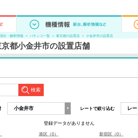
/演出・解析情報
パチンコ一覧
東京都の設置店
小金井市の設置店
QZの東京都小金井市の設置店舗
検索
村
レートで絞り込む
登録データがありません
）
港区（0）
新宿区（0）