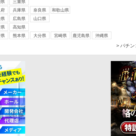
知県
三重県
阪府
兵庫県
奈良県
和歌山県
山県
広島県
山口県
媛県
高知県
崎県
熊本県
大分県
宮崎県
鹿児島県
沖縄県
> パチ