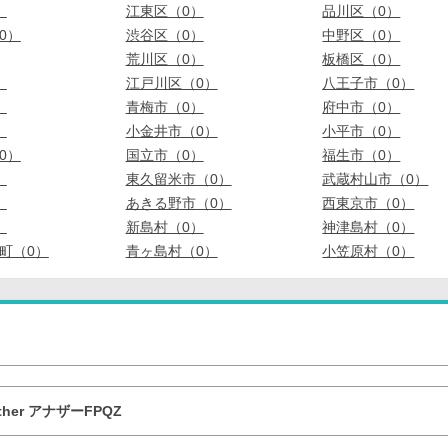
）
江東区（0）
品川区（0）
0）
渋谷区（0）
中野区（0）
荒川区（0）
板橋区（0）
）
江戸川区（0）
八王子市（0）
）
青梅市（0）
府中市（0）
）
小金井市（0）
小平市（0）
0）
国立市（0）
福生市（0）
）
東久留米市（0）
武蔵村山市（0）
）
あきる野市（0）
西東京市（0）
）
新島村（0）
神津島村（0）
町（0）
青ヶ島村（0）
小笠原村（0）
other アナザーFPQZ