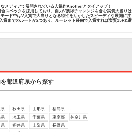
なメディアで展開されている人気作Anotherとタイアップ！
混合スペックを採用しており、自力V獲得チャレンジを含む実質大当りは1
ンモード中はV入賞で大当りとなる特性を活かしたスピーディな展開に注
入賞までのルートが2つあり、ルーレット経由で入賞すれば実質15R&
！
舗を都道府県から探す
城県
秋田県
山形県
福島県
馬県
埼玉県
千葉県
東京都
神奈川県
川県
福井県
山梨県
長野県