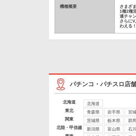
機種概要
さまざま
1種2種
連チャ
さらにV
わえる
パチンコ・パチスロ店
北海道
北海道
東北
青森県
岩手県
宮
関東
茨城県
栃木県
群
北陸・甲信越
新潟県
富山県
石