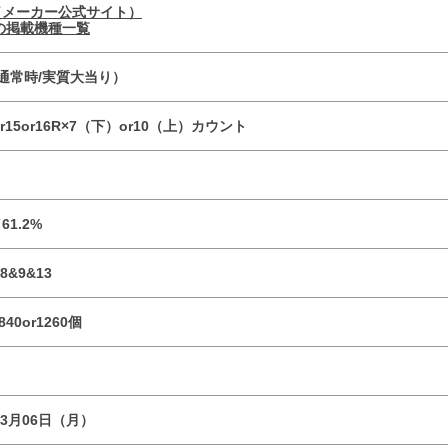
（メーカー公式サイト）
の掲載機種一覧
4（通常時/実質大当り）
1or15or16R×7（下）or10（上）カウント
1.2%
8&9&13
840or1260個
03月06日（月）