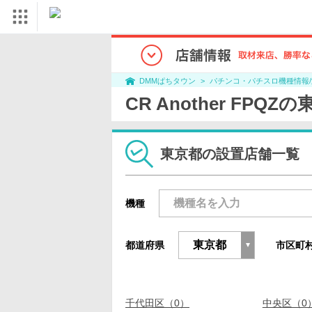
パチンコ・パチスロ機種情報
DMMぱちタウン
CR Another FP
東京都の設置店舗一覧
機種
都道府県
市区町
千代田区（0）
中央区（0