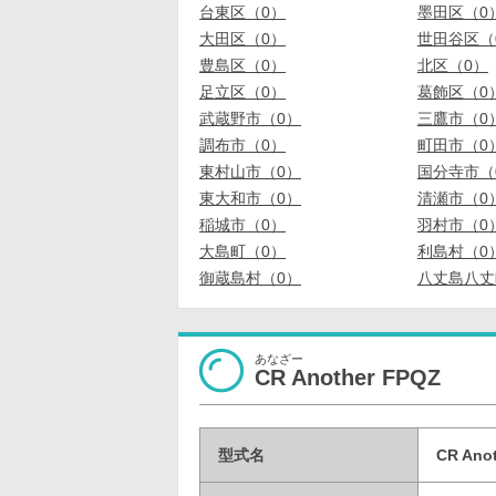
台東区（0）
墨田区（0
大田区（0）
世田谷区（
豊島区（0）
北区（0）
足立区（0）
葛飾区（0
武蔵野市（0）
三鷹市（0
調布市（0）
町田市（0
東村山市（0）
国分寺市（
東大和市（0）
清瀬市（0
稲城市（0）
羽村市（0
大島町（0）
利島村（0
御蔵島村（0）
八丈島八丈
あなざー
CR Another FPQZ
型式名
CR An