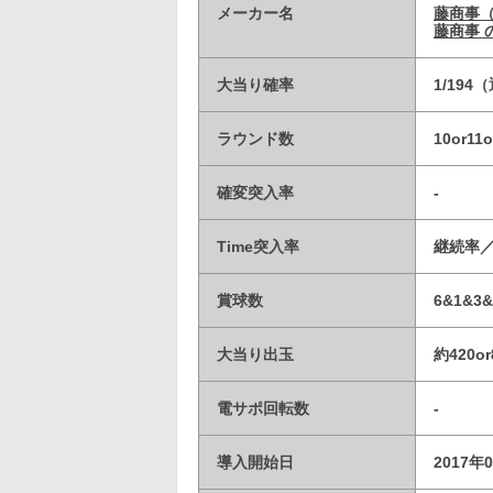
メーカー名
藤商事
藤商事 
大当り確率
1/19
ラウンド数
10or1
確変突入率
-
Time突入率
継続率／6
賞球数
6&1&3&
大当り出玉
約420or
電サポ回転数
-
導入開始日
2017年