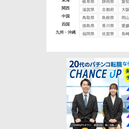
東海
岐阜県
静岡県
愛
関西
滋賀県
京都府
大
中国
鳥取県
島根県
岡
四国
徳島県
香川県
愛
九州・沖縄
福岡県
佐賀県
長