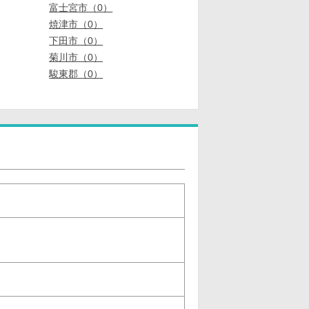
富士宮市（0）
焼津市（0）
下田市（0）
菊川市（0）
駿東郡（0）