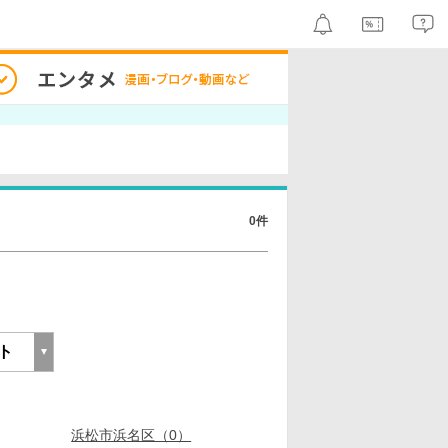
0件
浜松市浜名区（0）