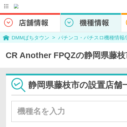
DMMぱちタウン
パチンコ・パチスロ機種情報
CR Another FPQZの静岡県
静岡県藤枝市の設置店舗