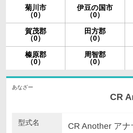
菊川市
伊豆の国市
（0）
（0）
賀茂郡
田方郡
（0）
（0）
榛原郡
周智郡
（0）
（0）
あなざー
CR Anothe
型式名
CR Another ア