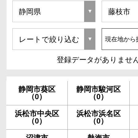
現在地から
登録データがありませ
静岡市葵区
静岡市駿河区
（0）
（0）
浜松市中央区
浜松市浜名区
（0）
（0）
沼津市
熱海市