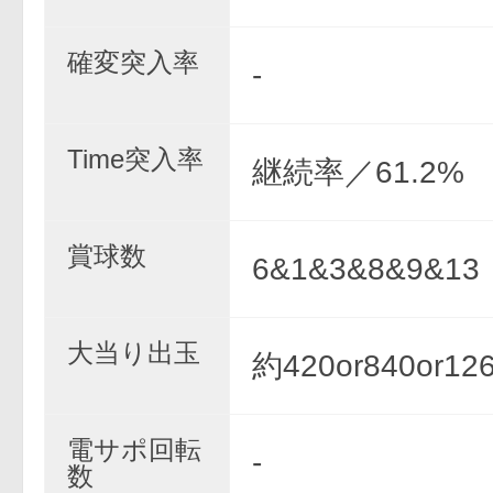
確変突入率
-
Time突入率
継続率／61.2%
賞球数
6&1&3&8&9&13
大当り出玉
約420or840or12
電サポ回転
-
数