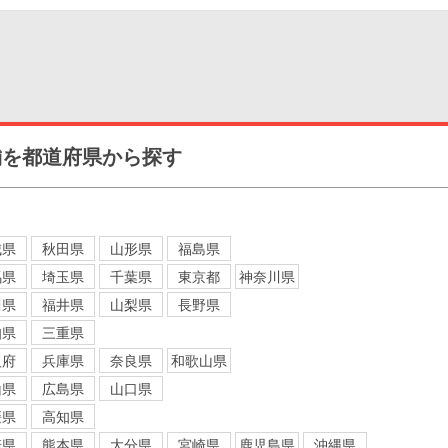
舗を都道府県から探す
城県
秋田県
山形県
福島県
馬県
埼玉県
千葉県
東京都
神奈川県
川県
福井県
山梨県
長野県
知県
三重県
阪府
兵庫県
奈良県
和歌山県
山県
広島県
山口県
媛県
高知県
崎県
熊本県
大分県
宮崎県
鹿児島県
沖縄県