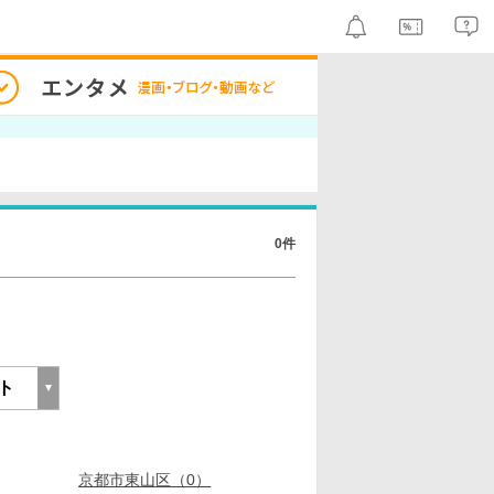
0件
京都市東山区（0）