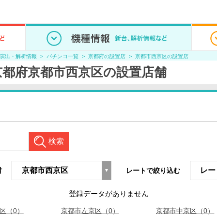
/演出・解析情報
パチンコ一覧
京都府の設置店
京都市西京区の設置店
QZの京都府京都市西京区の設置店舗
検索
村
レートで絞り込む
登録データがありません
区（0）
京都市左京区（0）
京都市中京区（0）