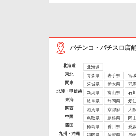
パチンコ・パチスロ店
北海道
北海道
東北
青森県
岩手県
宮
関東
茨城県
栃木県
群
北陸・甲信越
新潟県
富山県
石
東海
岐阜県
静岡県
愛
関西
滋賀県
京都府
大
中国
鳥取県
島根県
岡
四国
徳島県
香川県
愛
九州・沖縄
福岡県
佐賀県
長