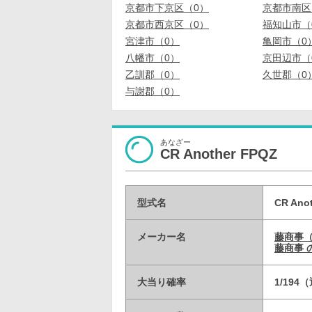
京都市下京区（0）
京都市南区
京都市西京区（0）
福知山市（
宮津市（0）
亀岡市（0
八幡市（0）
京田辺市（
乙訓郡（0）
久世郡（0
与謝郡（0）
あなざー
CR Another FPQZ
型式名
CR An
メーカー名
藤商事
藤商事 
大当り確率
1/19