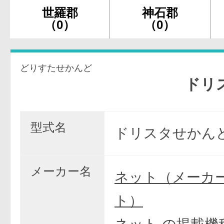
世羅郡
神石郡
（0）
（0）
どりすたせかんど
ドリスタ
型式名
ドリスタせかんど
メーカー名
ネット（メーカ
ト）