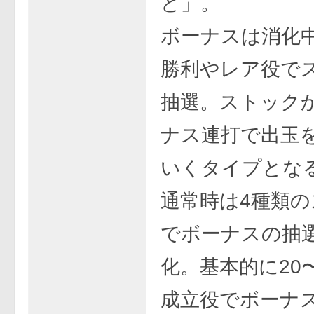
ど」。
ボーナスは消化
勝利やレア役で
抽選。ストック
ナス連打で出玉
いくタイプとな
通常時は4種類
でボーナスの抽
化。基本的に20〜
成立役でボーナ