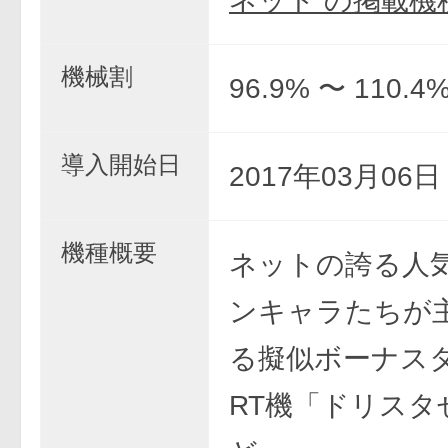
ネット の掲載機
機械割
96.9% 〜 110.4
導入開始日
2017年03月06
機種概要
ネットの誇る人
ンキャラたちが
る擬似ボーナス
RT機「ドリスタ