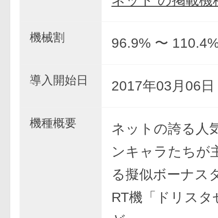
ネット の掲載機
機械割
96.9% 〜 110.4
導入開始日
2017年03月06
機種概要
ネットの誇る人
ンキャラたちが
る擬似ボーナス
RT機「ドリスタ