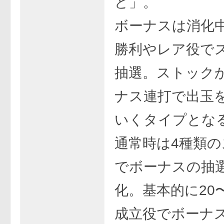
ど」。
ボーナスは消化
勝利やレア役で
抽選。ストック
ナス連打で出玉
いくタイプとな
通常時は4種類
でボーナスの抽
化。基本的に20〜
成立役でボーナ