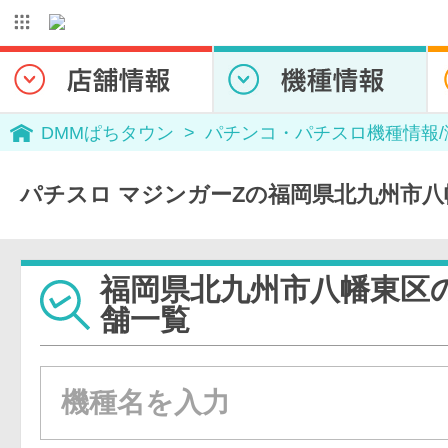
DMMぱちタウン
パチンコ・パチスロ機種情報
パチスロ マジンガーZの福岡県北九州市
福岡県北九州市八幡東区
舗一覧