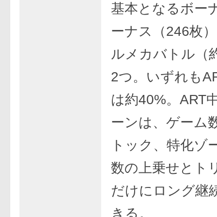
基本となるボー
ーナス（246枚
ルメカバトル（約
2つ。いずれもA
は約40%。ART
ーンは、ゲーム数
トック、特化ゾ
数の上乗せとト
だけにロング継
きる。