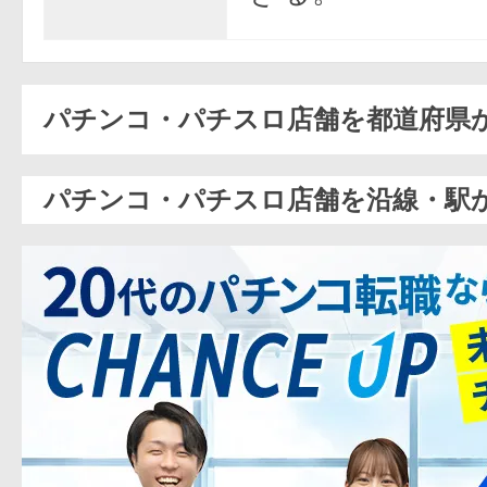
パチンコ・パチスロ店舗を都道府県
パチンコ・パチスロ店舗を沿線・駅