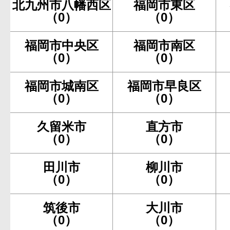
北九州市八幡西区
福岡市東区
（0）
（0）
福岡市中央区
福岡市南区
（0）
（0）
福岡市城南区
福岡市早良区
（0）
（0）
久留米市
直方市
（0）
（0）
田川市
柳川市
（0）
（0）
筑後市
大川市
（0）
（0）