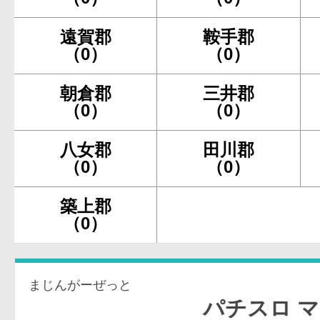
遠賀郡
鞍手郡
（0）
（0）
朝倉郡
三井郡
（0）
（0）
八女郡
田川郡
（0）
（0）
築上郡
（0）
まじんがーぜっと
パチスロ マジン