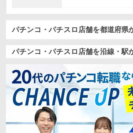
パチンコ・パチスロ店舗を都道府県
パチンコ・パチスロ店舗を沿線・駅