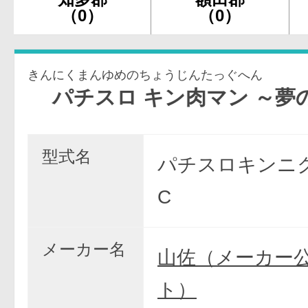
（0）
（0）
きんにくまんゆめのちょうじんたっぐへん
チスロ キン肉マン ～夢の超人タ
型式名
パチスロキンニク
C
メーカー名
山佐（メーカー
ト）