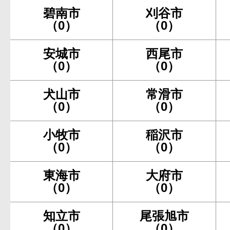
碧南市
刈谷市
（0）
（0）
安城市
西尾市
（0）
（0）
犬山市
常滑市
（0）
（0）
小牧市
稲沢市
（0）
（0）
東海市
大府市
（0）
（0）
知立市
尾張旭市
（0）
（0）