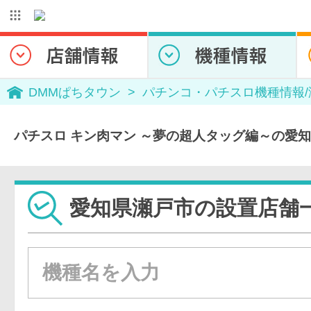
DMMぱちタウン
パチンコ・パチスロ機種情報
パチスロ キン肉マン ～夢の超人タッグ編～の愛
愛知県瀬戸市の設置店舗