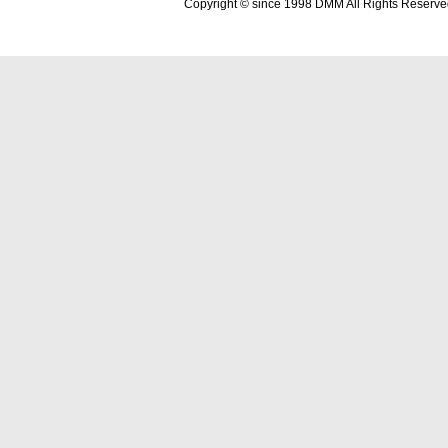
Copyright © since 1998 DMM All Rights Reserve