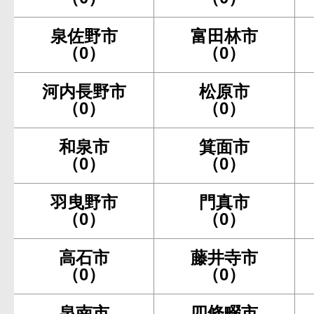
泉佐野市
富田林市
（0）
（0）
河内長野市
松原市
（0）
（0）
和泉市
箕面市
（0）
（0）
羽曳野市
門真市
（0）
（0）
高石市
藤井寺市
（0）
（0）
泉南市
四條畷市