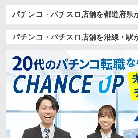
パチンコ・パチスロ店舗を都道府県
パチンコ・パチスロ店舗を沿線・駅