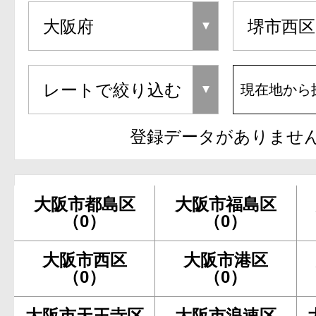
現在地から
登録データがありませ
大阪市都島区
大阪市福島区
（0）
（0）
大阪市西区
大阪市港区
（0）
（0）
大阪市天王寺区
大阪市浪速区