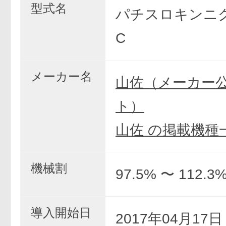
型式名
パチスロキンニク
C
メーカー名
山佐（メーカー
ト）
山佐 の掲載機種
機械割
97.5% 〜 112.3
導入開始日
2017年04月17