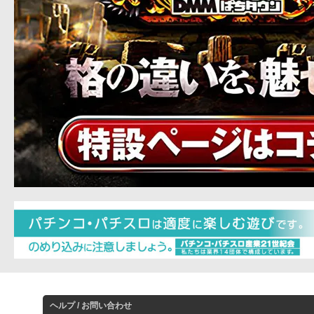
ヘルプ / お問い合わせ