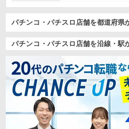
パチンコ・パチスロ店舗を都道府県
パチンコ・パチスロ店舗を沿線・駅