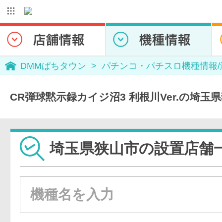
DMMぱちタウン
パチンコ・パチスロ機種情報
CR弾球黙示録カイジ沼3 利根川Ver.の埼玉
埼玉県狭山市の設置店舗