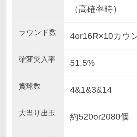
（高確率時）
ラウンド数
4or16R×10カウ
確変突入率
51.5%
賞球数
4&1&3&14
大当り出玉
約520or2080個