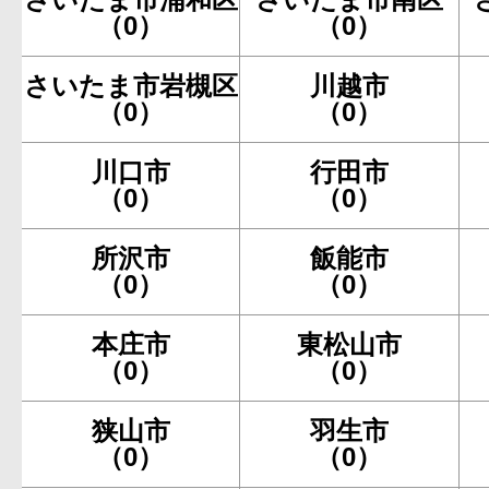
（0）
（0）
さいたま市岩槻区
川越市
（0）
（0）
川口市
行田市
（0）
（0）
所沢市
飯能市
（0）
（0）
本庄市
東松山市
（0）
（0）
狭山市
羽生市
（0）
（0）