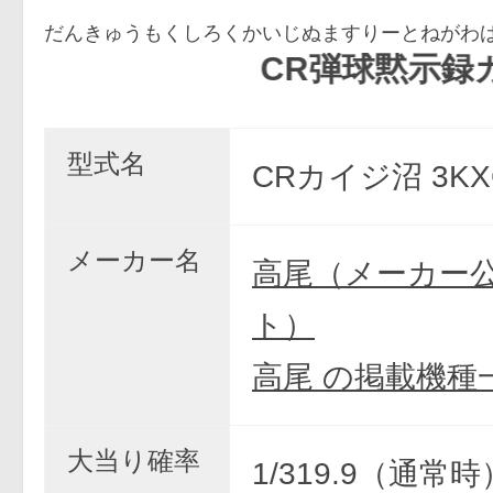
だんきゅうもくしろくかいじぬますりーとねがわ
CR弾球黙示録カイジ沼3 
型式名
CRカイジ沼 3KX
メーカー名
高尾（メーカー
ト）
高尾 の掲載機種
大当り確率
1/319.9（通常時）