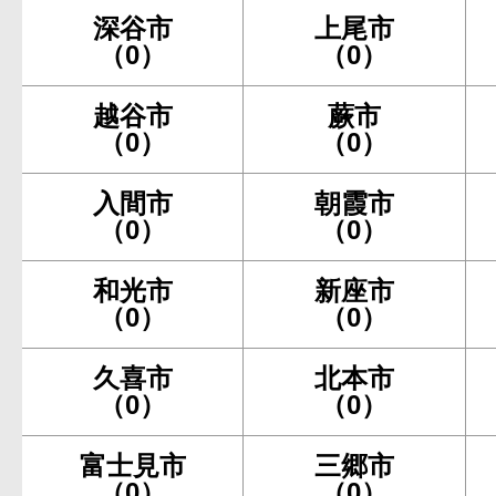
深谷市
上尾市
（0）
（0）
越谷市
蕨市
（0）
（0）
入間市
朝霞市
（0）
（0）
和光市
新座市
（0）
（0）
久喜市
北本市
（0）
（0）
富士見市
三郷市
（0）
（0）