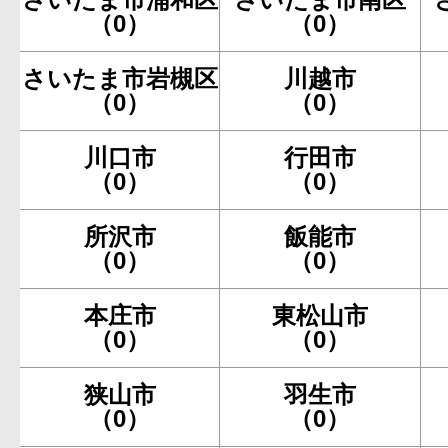
（0）
（0）
さいたま市岩槻区
川越市
（0）
（0）
川口市
行田市
（0）
（0）
所沢市
飯能市
（0）
（0）
本庄市
東松山市
（0）
（0）
狭山市
羽生市
（0）
（0）