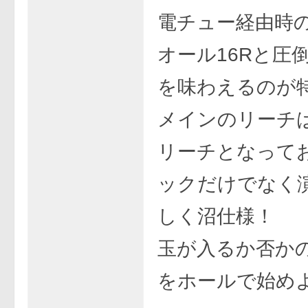
電チュー経由時
オール16Rと圧
を味わえるのが
メインのリーチ
リーチとなって
ックだけでなく
しく沼仕様！
玉が入るか否か
をホールで始めよ