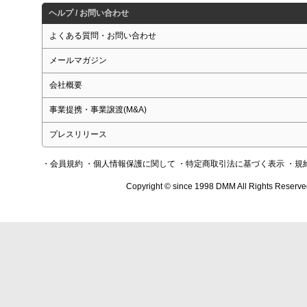
ヘルプ / お問い合わせ
よくある質問・お問い合わせ
メールマガジン
会社概要
事業提携・事業譲渡(M&A)
プレスリリース
・会員規約
・個人情報保護に関して
・特定商取引法に基づく表示
・規
Copyright © since 1998 DMM All Rights Reserve