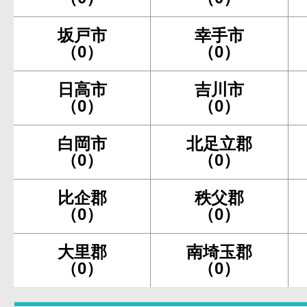
坂戸市
幸手市
（0）
（0）
日高市
吉川市
（0）
（0）
白岡市
北足立郡
（0）
（0）
比企郡
秩父郡
（0）
（0）
大里郡
南埼玉郡
（0）
（0）