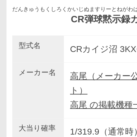
だんきゅうもくしろくかいじぬますりーとねがわ
CR弾球黙示録カイジ沼3 
型式名
CRカイジ沼 3KX
メーカー名
高尾（メーカー
ト）
高尾 の掲載機種
大当り確率
1/319.9（通常時）