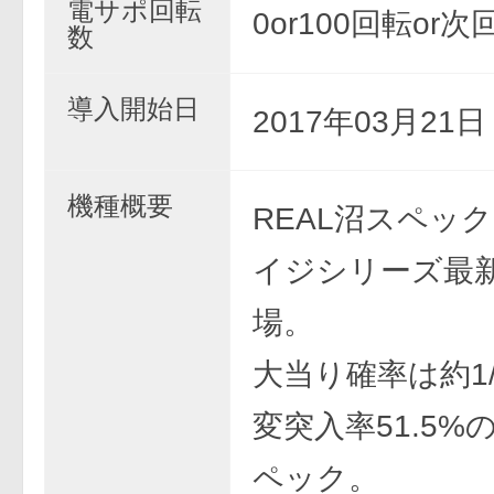
電サポ回転
0or100回転or
数
導入開始日
2017年03月21
機種概要
REAL沼スペッ
イジシリーズ最
場。
大当り確率は約1/
変突入率51.5%
ペック。