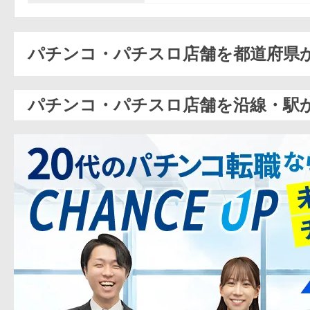
パチンコ・パチスロ店舗を都道府県
パチンコ・パチスロ店舗を沿線・駅