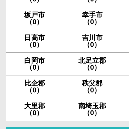
坂戸市
幸手市
（0）
（0）
日高市
吉川市
（0）
（0）
白岡市
北足立郡
（0）
（0）
比企郡
秩父郡
（0）
（0）
大里郡
南埼玉郡
（0）
（0）