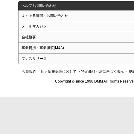
ヘルプ / お問い合わせ
よくある質問・お問い合わせ
メールマガジン
会社概要
事業提携・事業譲渡(M&A)
プレスリリース
・会員規約
・個人情報保護に関して
・特定商取引法に基づく表示
・規
Copyright © since 1998 DMM All Rights Reserve